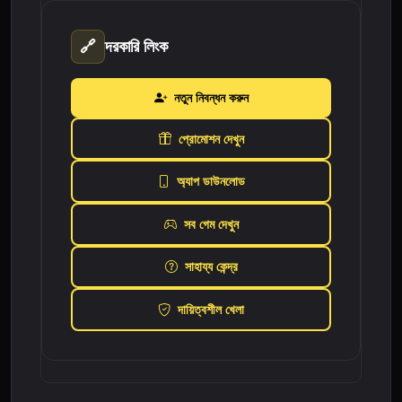
দরকারি লিংক
🔗
নতুন নিবন্ধন করুন
প্রোমোশন দেখুন
অ্যাপ ডাউনলোড
সব গেম দেখুন
সাহায্য কেন্দ্র
দায়িত্বশীল খেলা