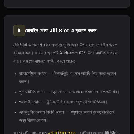
মোবাইল থেকে Jili Slot-এ প্রবেশ করুন
📱
Jili Slot-এ প্রবেশ করার সবচেয়ে সুবিধাজনক উপায় হলো মোবাইল অ্যাপ
ব্যবহার করা। আমাদের অ্যাপটি Android ও iOS উভয় প্ল্যাটফর্মে পাওয়া
যায়। অ্যাপের মাধ্যমে লগইন করলে পাবেন:
বায়োমেট্রিক লগইন — ফিঙ্গারপ্রিন্ট বা ফেস আইডি দিয়ে দ্রুত প্রবেশ
করুন।
পুশ নোটিফিকেশন — নতুন বোনাস ও অফারের তাৎক্ষণিক আপডেট পান।
অফলাইন মোড — ইন্টারনেট ধীর হলেও মসৃণ গেমিং অভিজ্ঞতা।
এক্সক্লুসিভ অ্যাপ-অনলি অফার — শুধুমাত্র অ্যাপ ব্যবহারকারীদের
জন্য বিশেষ বোনাস।
অ্যাপ ডাউনলোড করতে
এখানে ক্লিক করুন
। ব্রাউজার থেকেও Jili Slot-