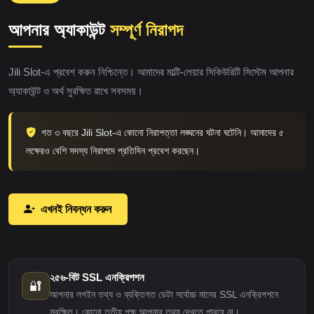
আপনার অ্যাকাউন্ট
সম্পূর্ণ নিরাপদ
Jili Slot-এ প্রবেশ করুন নিশ্চিন্তে। আমাদের মাল্টি-লেয়ার সিকিউরিটি সিস্টেম আপনার
অ্যাকাউন্ট ও অর্থ সুরক্ষিত রাখে সবসময়।
গত ৩ বছরে Jili Slot-এ কোনো নিরাপত্তা লঙ্ঘনের ঘটনা ঘটেনি। আমাদের ৫
লক্ষেরও বেশি সদস্য নিরাপদে প্রতিদিন প্রবেশ করছেন।
এখনই নিবন্ধন করুন
২৫৬-বিট SSL এনক্রিপশন
🔐
আপনার লগইন তথ্য ও ব্যক্তিগত ডেটা সর্বোচ্চ মানের SSL এনক্রিপশনে
সুরক্ষিত। কোনো তৃতীয় পক্ষ আপনার তথ্য দেখতে পারবে না।