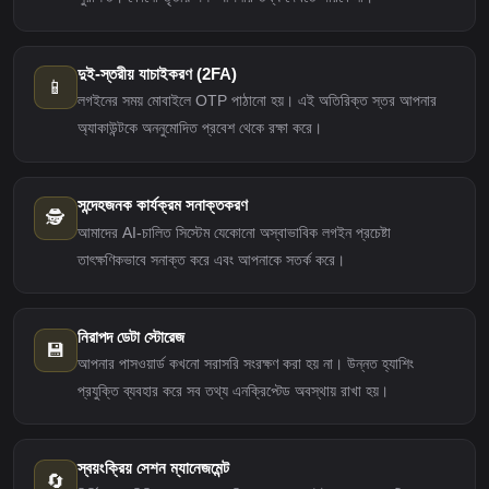
দুই-স্তরীয় যাচাইকরণ (2FA)
📱
লগইনের সময় মোবাইলে OTP পাঠানো হয়। এই অতিরিক্ত স্তর আপনার
অ্যাকাউন্টকে অননুমোদিত প্রবেশ থেকে রক্ষা করে।
সন্দেহজনক কার্যক্রম সনাক্তকরণ
🕵️
আমাদের AI-চালিত সিস্টেম যেকোনো অস্বাভাবিক লগইন প্রচেষ্টা
তাৎক্ষণিকভাবে সনাক্ত করে এবং আপনাকে সতর্ক করে।
নিরাপদ ডেটা স্টোরেজ
💾
আপনার পাসওয়ার্ড কখনো সরাসরি সংরক্ষণ করা হয় না। উন্নত হ্যাশিং
প্রযুক্তি ব্যবহার করে সব তথ্য এনক্রিপ্টেড অবস্থায় রাখা হয়।
স্বয়ংক্রিয় সেশন ম্যানেজমেন্ট
🔄